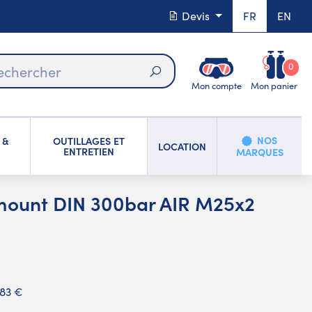
Devis
FR
EN
0
Mon compte
Mon panier
Rechercher
NOS
 &
OUTILLAGES ET
LOCATION
ENTRETIEN
MARQUES
mount DIN 300bar AIR M25x2
,83 €