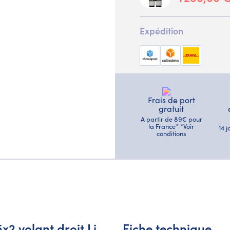
Expédition
Frais de port
gratuit
A partir de 89€ pour
la France* *Voir
14 
conditions
2 volant droit Li
Fiche technique