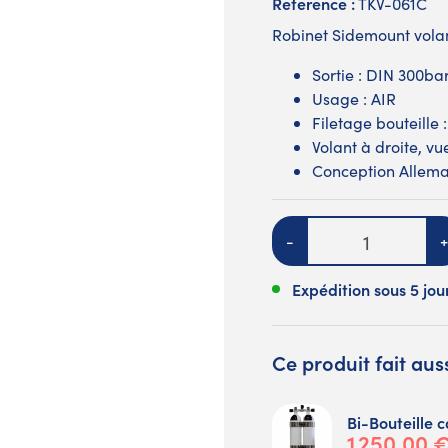
Reference :
TKV-061C
Robinet Sidemount volan
Sortie : DIN 300ba
Usage : AIR
Filetage bouteille
Volant à droite, vu
Conception Allema
Quantité
-
+
Expédition sous 5 jou
Ce produit fait au
Bi-Bouteille 
1 250,00 