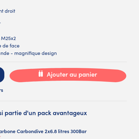
t droit
r
 : M25x2
e de face
nde - magnifique design
Ajouter au panier
rs
ssi partie d'un pack avantageux
carbone Carbondive 2x6.8 litres 300Bar
€