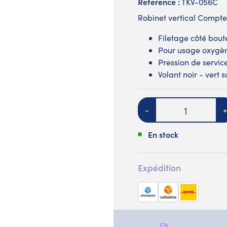
Reference :
TKV-056C
Robinet vertical Compt
Filetage côté boute
Pour usage oxygène
Pression de servic
Volant noir - vert
Quantité
-
+
En stock
Expédition