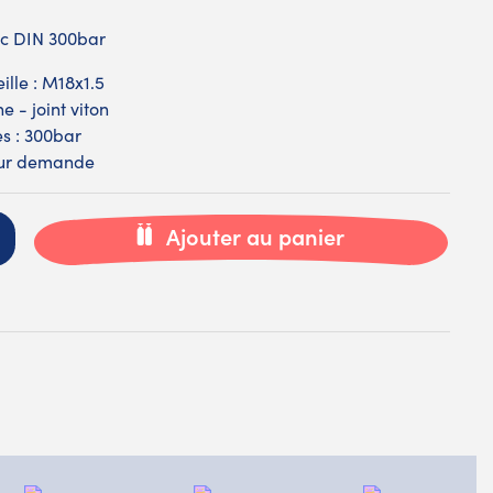
ec DIN 300bar
ille : M18x1.5
 - joint viton
es : 300bar
 sur demande
Ajouter au panier