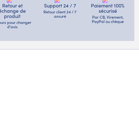
Retour et
Support 24 / 7
Paiement 100%
échange de
sécurisé
Retour client 24 / 7
produit
assuré
Par CB, Virement,
PayPal ou chèque
jours pour changer
d'avis