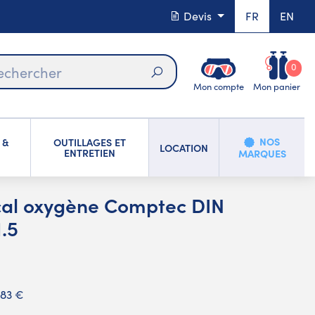
Devis
FR
EN
0
Mon compte
Mon panier
Rechercher
NOS
 &
OUTILLAGES ET
LOCATION
ENTRETIEN
MARQUES
ical oxygène Comptec DIN
.5
,83 €