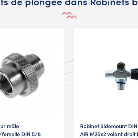
s de plongée dans Robinets b
ur mâle
Robinet Sidemount DIN
femelle DIN 5/8
AIR M25x2 volant droit 