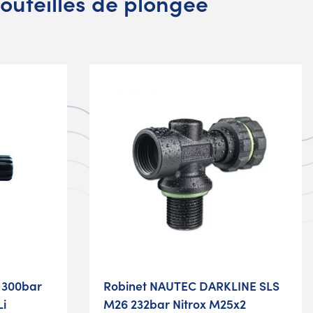
outeilles de plongée
 300bar
Robinet NAUTEC DARKLINE SLS
Li
M26 232bar Nitrox M25x2