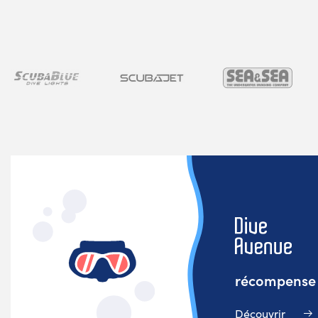
récompense v
Découvrir