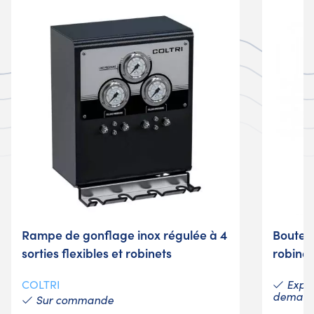
Rampe de gonflage inox régulée à 4
Boutei
sorties flexibles et robinets
robine
Expéd
COLTRI
deman
Sur commande