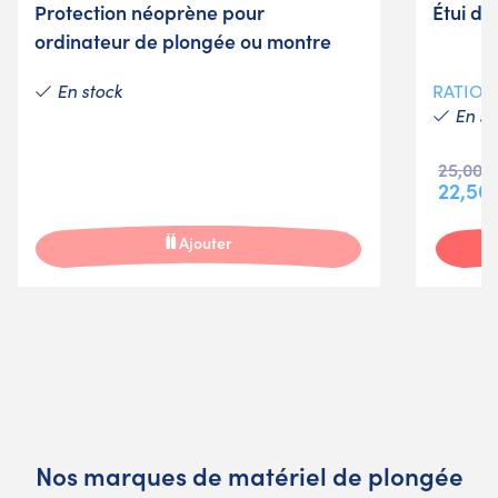
Protection néoprène pour
Étui de
ordinateur de plongée ou montre
En stock
RATIO
En st
25,00 
22,50
Ajouter
Nos marques de matériel de plongée