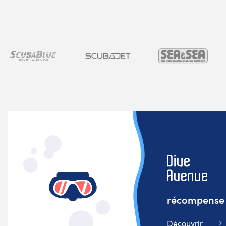
récompense v
Découvrir