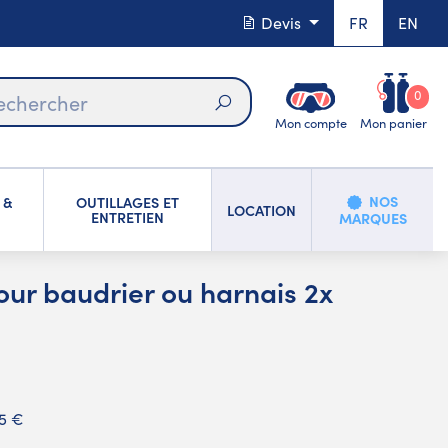
Devis
FR
EN
0
Mon compte
Mon panier
Rechercher
NOS
 &
OUTILLAGES ET
LOCATION
ENTRETIEN
MARQUES
our baudrier ou harnais 2x
75 €