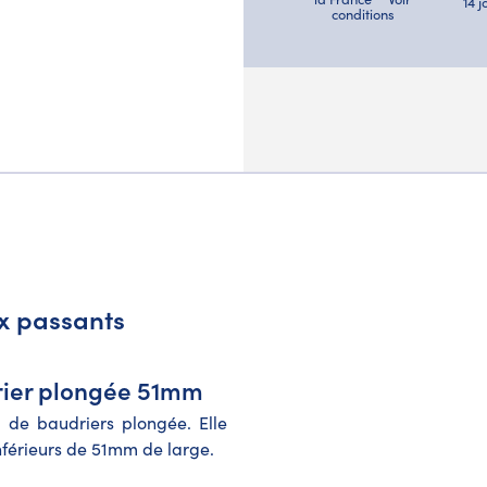
14 
conditions
2x passants
rier plongée 51mm
u de baudriers plongée. Elle
nférieurs de 51mm de large.