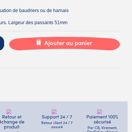
isation de baudriers ou de harnais
eurs. Largeur des passants 51mm
Ajouter au panier
Retour et
Support 24 / 7
Paiement 100%
échange de
sécurisé
Retour client 24 / 7
produit
assuré
Par CB, Virement,
PayPal ou chèque