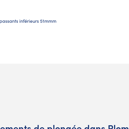
 passants inférieurs 51mmm
pements de plongée dans Plomb