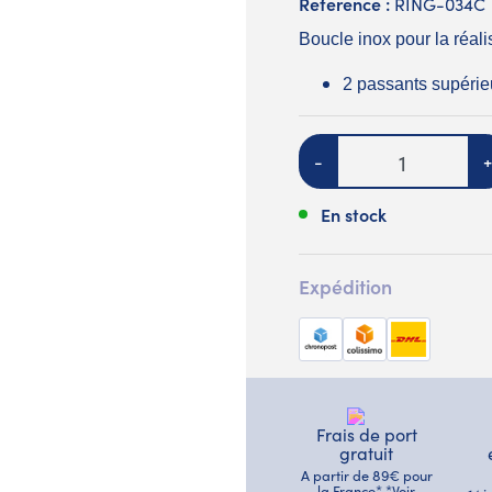
Reference :
RING-034C
Boucle inox pour la réal
2 passants supéri
Quantité
-
+
En stock
Expédition
Frais de port
gratuit
A partir de 89€ pour
la France* *Voir