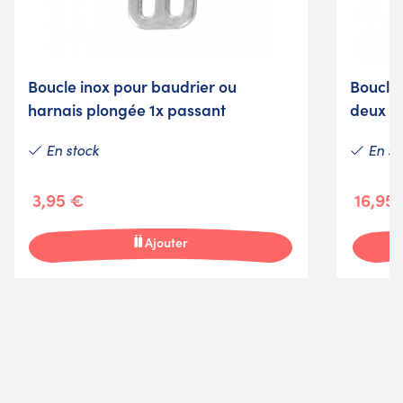
Boucle inox pour baudrier ou
Boucle 
harnais plongée 1x passant
deux p
En stock
En st
3,95 €
16,95
Ajouter