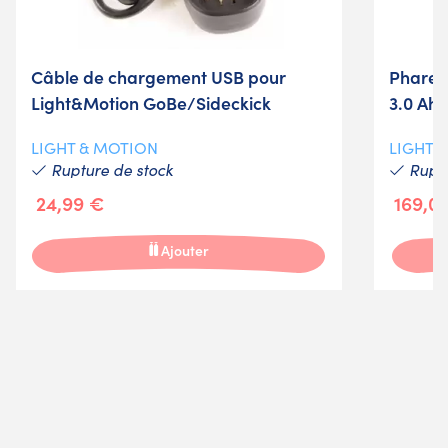
Câble de chargement USB pour
Phare 
Light&Motion GoBe/Sideckick
3.0 Ah
LIGHT & MOTION
LIGHT 
Rupture de stock
Ruptu
24,99 €
169,0
Ajouter