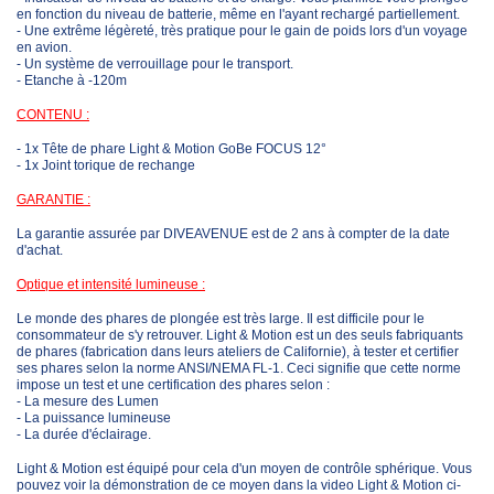
en fonction du niveau de batterie, même en l'ayant rechargé partiellement.
- Une extrême légèreté, très pratique pour le gain de poids lors d'un voyage
en avion.
- Un système de verrouillage pour le transport.
- Etanche à -120m
CONTENU :
- 1x Tête de phare Light & Motion GoBe FOCUS 12°
- 1x Joint torique de rechange
GARANTIE :
La garantie assurée par DIVEAVENUE est de 2 ans à compter de la date
d'achat.
Optique et intensité lumineuse :
Le monde des phares de plongée est très large. Il est difficile pour le
consommateur de s'y retrouver. Light & Motion est un des seuls fabriquants
de phares (fabrication dans leurs ateliers de Californie), à tester et certifier
ses phares selon la norme ANSI/NEMA FL-1. Ceci signifie que cette norme
impose un test et une certification des phares selon :
- La mesure des Lumen
- La puissance lumineuse
- La durée d'éclairage.
Light & Motion est équipé pour cela d'un moyen de contrôle sphérique. Vous
pouvez voir la démonstration de ce moyen dans la video Light & Motion ci-