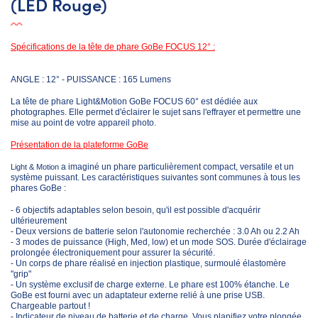
(LED Rouge)
Spécifications de la tête de phare GoBe FOCUS 12° :
ANGLE : 12° - PUISSANCE : 165 Lumens
La tête de phare Light&Motion GoBe FOCUS 60° est dédiée aux
photographes. Elle permet d'éclairer le sujet sans l'effrayer et permettre une
mise au point de votre appareil photo.
Présentation de la plateforme GoBe
a imaginé un phare particulièrement compact, versatile et un
Light & Motion
système puissant. Les caractéristiques suivantes sont communes à tous les
phares GoBe :
- 6 objectifs adaptables selon besoin, qu'il est possible d'acquérir
ultérieurement
- Deux versions de batterie selon l'autonomie recherchée : 3.0 Ah ou 2.2 Ah
- 3 modes de puissance (High, Med, low) et un mode SOS. Durée d'éclairage
prolongée électroniquement pour assurer la sécurité.
- Un corps de phare réalisé en injection plastique, surmoulé élastomère
"grip"
- Un système exclusif de charge externe. Le phare est 100% étanche. Le
GoBe est fourni avec un adaptateur externe relié à une prise USB.
Chargeable partout !
- Indicateur de niveau de batterie et de charge. Vous planifiez votre plongée