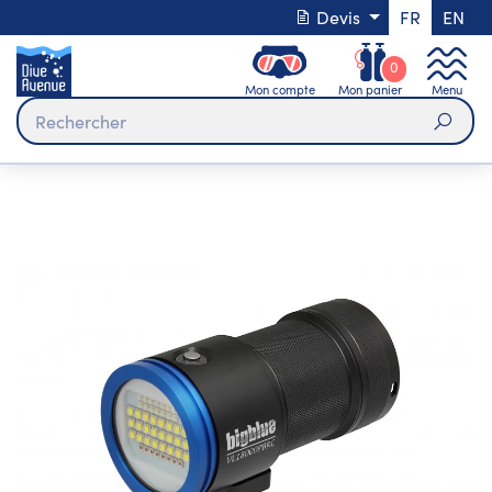
Devis
FR
EN
0
Mon compte
Mon panier
Menu
Rech