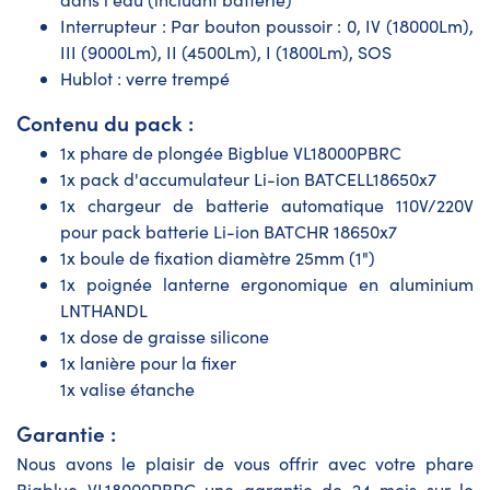
Interrupteur : Par bouton poussoir : 0, IV (18000Lm),
III (9000Lm), II (4500Lm), I (1800Lm), SOS
Hublot : verre trempé
Contenu du pack :
1x phare de plongée Bigblue VL18000PBRC
1x pack d'accumulateur Li-ion BATCELL18650x7
1x chargeur de batterie automatique 110V/220V
pour pack batterie Li-ion BATCHR 18650x7
1x boule de fixation diamètre 25mm (1")
1x poignée lanterne ergonomique en aluminium
LNTHANDL
1x dose de graisse silicone
1x lanière pour la fixer
1x valise étanche
Garantie :
Nous avons le plaisir de vous offrir avec votre phare
Bigblue VL18000PBRC une garantie de 24 mois sur le