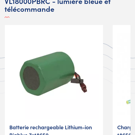
VL18000PBRC - lumière bleue et
télécommande
Batterie rechargeable Lithium-ion
Chargeu
Bigblue 7x18650
18650x