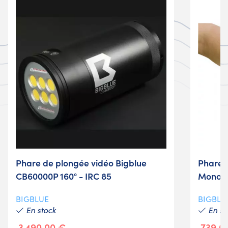
Phare de plongée vidéo Bigblue
Phare 
CB60000P 160° - IRC 85
Monole
BIGBLUE
BIGBLU
En stock
En st
3 490,00 €
739,0