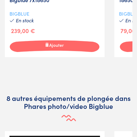
BIGBLUE
BIGBLU
En stock
En st
239,00 €
79,00
Ajouter
8 autres équipements de plongée dans
Phares photo/video Bigblue