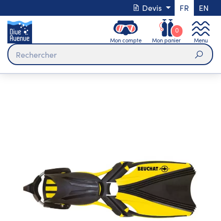
Devis
FR
EN
0
Mon compte
Mon panier
Menu
Rech