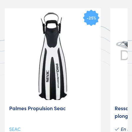
-25%
Palmes Propulsion Seac
Ressor
plongé
En st
SEAC