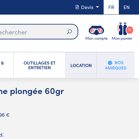
Devis
FR
EN
0
Mon compte
Mon panier
Rechercher
NOS
 &
OUTILLAGES ET
LOCATION
ENTRETIEN
MARQUES
one plongée 60gr
,96 €
d.