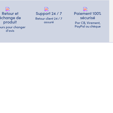
Retour et
Support 24 / 7
Paiement 100%
échange de
sécurisé
Retour client 24 / 7
produit
assuré
Par CB, Virement,
PayPal ou chèque
jours pour changer
d'avis