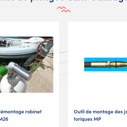
 démontage robinet
Outil de montage des jo
 M26
toriques MP