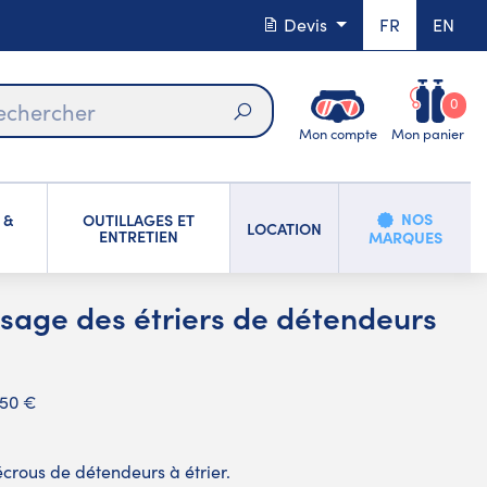
Devis
FR
EN
0
Mon compte
Mon panier
Rechercher
NOS
 &
OUTILLAGES ET
LOCATION
ENTRETIEN
MARQUES
ssage des étriers de détendeurs
,50 €
crous de détendeurs à étrier.