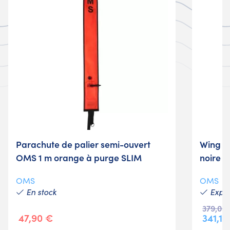
Parachute de palier semi-ouvert
Wing 
OMS 1 m orange à purge SLIM
noire d
OMS
OMS
En stock
Expéd
379,00
47,90 €
341,10