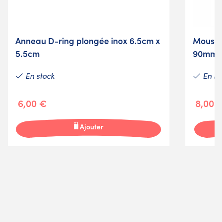
Anneau D-ring plongée inox 6.5cm x
Mousqu
5.5cm
90mm
En stock
En st
6,00 €
8,00 
Ajouter