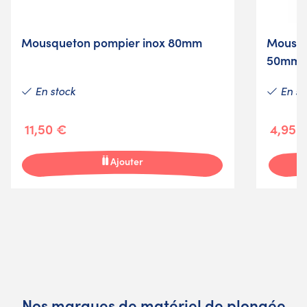
Mousqueton pompier inox 80mm
Mousqu
50mm
En stock
En st
11,50 €
4,95 
Ajouter
Nos marques de matériel de plongée