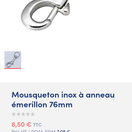
Mousqueton inox à anneau
émerillon 76mm
8,50 €
TTC
Prix HT / DOM-TOM
7,08 €