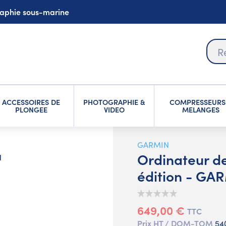
graphie sous-marine
ACCESSOIRES DE
PHOTOGRAPHIE &
COMPRESSEURS
PLONGEE
VIDEO
MELANGES
GARMIN
Ordinateur d
N
édition - GA
649,00 €
TTC
Prix HT / DOM-TOM
54