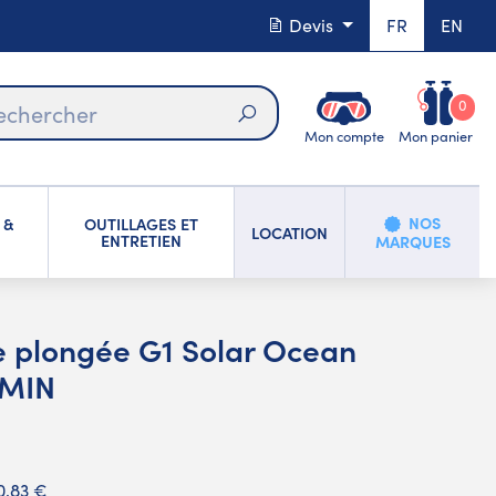
Devis
FR
EN
0
Mon compte
Mon panier
Rechercher
NOS
 &
OUTILLAGES ET
LOCATION
ENTRETIEN
MARQUES
e plongée G1 Solar Ocean
RMIN
0,83 €