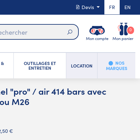
Devis
FR
EN
0
Mon compte
Mon panier
Rechercher
NOS
 &
OUTILLAGES ET
LOCATION
ENTRETIEN
MARQUES
el "pro" / air 414 bars avec
 ou M26
2,50 €