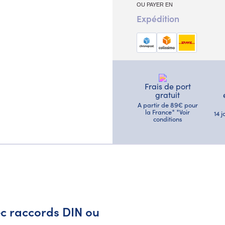
OU PAYER EN
Expédition
Frais de port
gratuit
A partir de 89€ pour
la France* *Voir
14 
conditions
vec raccords DIN ou