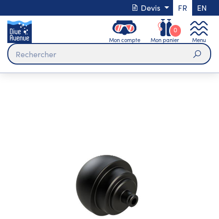
Devis
FR
EN
0
Mon compte
Mon panier
Menu
Rech