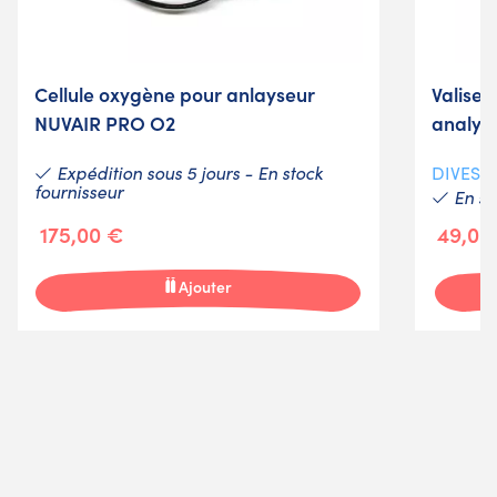
Cellule oxygène pour anlayseur
Valise 
NUVAIR PRO O2
analys
Expédition sous 5 jours - En stock
DIVESO
fournisseur
En st
175,00 €
49,00
Ajouter