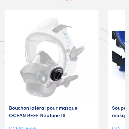
Bouchon latéral pour masque
Soupap
OCEAN REEF Neptune III
masqu
OCEAN REEF
OTS