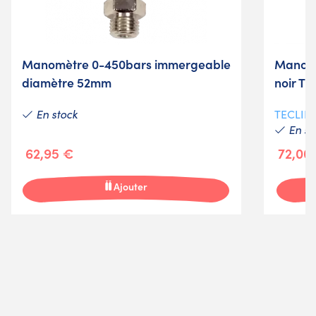
Manomètre 0-450bars immergeable
Manom
diamètre 52mm
noir T
En stock
TECLIN
En st
62,95 €
72,00
Ajouter