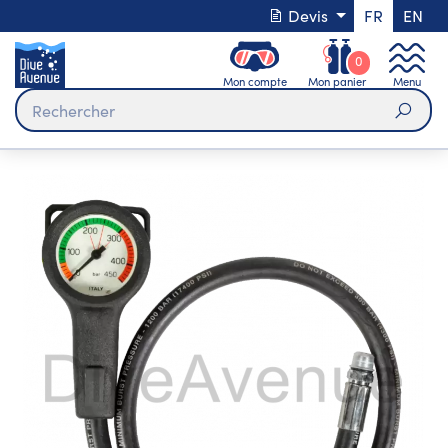
Devis
FR
EN
0
Mon compte
Mon panier
Menu
Rech