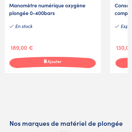
Manomètre numérique oxygène
Consol
plongée 0-400bars
compa
En stock
Expéd
189,00 €
130,0
Ajouter
Nos marques de matériel de plongée