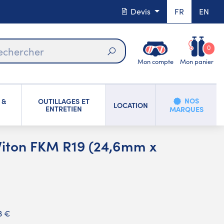
Devis
FR
EN
0
Mon compte
Mon panier
Rechercher
NOS
 &
OUTILLAGES ET
LOCATION
ENTRETIEN
MARQUES
 Viton FKM R19 (24,6mm x
3 €