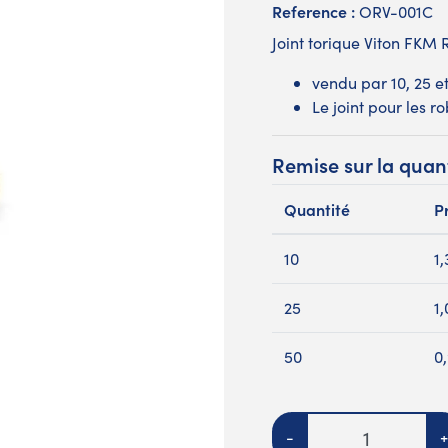
Reference :
ORV-001C
Joint torique Viton FKM 
vendu par 10, 25 e
Le joint pour les ro
Remise sur la quan
Quantité
Pr
10
1
25
1
50
0
Quantité
-
+