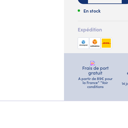
En stock
Expédition
Frais de port
gratuit
A partir de 89€ pour
la France* *Voir
14 
conditions