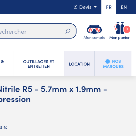
Devis
FR
EN
0
Mon compte
Mon panier
Rechercher
NOS
 &
OUTILLAGES ET
LOCATION
ENTRETIEN
MARQUES
 Nitrile R5 - 5.7mm x 1.9mm -
pression
33 €