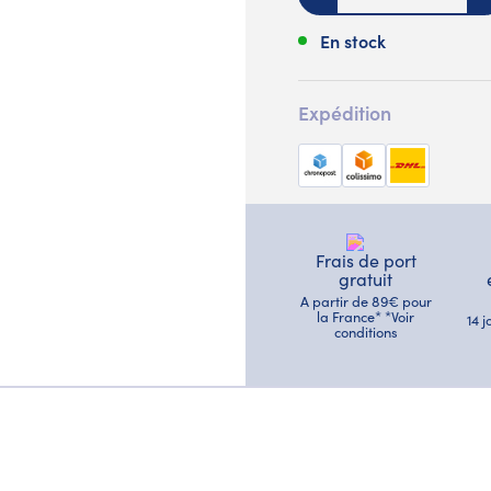
En stock
Expédition
Frais de port
gratuit
A partir de 89€ pour
la France* *Voir
14 
conditions