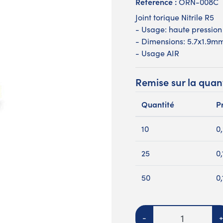
Reference :
ORN-008C
Joint torique Nitrile R5
- Usage: haute pression
- Dimensions: 5.7x1.9m
- Usage AIR
Remise sur la quan
Quantité
Pr
10
0
25
0
50
0
Quantité
-
+