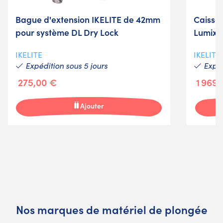
Bague d'extension IKELITE de 42mm
Caisso
pour système DL Dry Lock
Lumix S5
IKELITE
IKELITE
Expédition sous 5 jours
Expéd
275,00 €
1 969
Ajouter
Nos marques de matériel de plongée