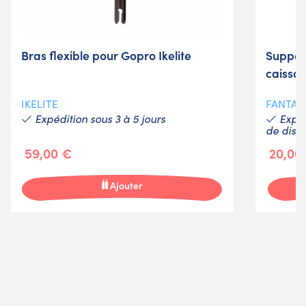
Bras flexible pour Gopro Ikelite
Support
caisso
IKELITE
FANTAS
Expédition sous 3 à 5 jours
Expéd
de dispo
59,00 €
20,00
Ajouter