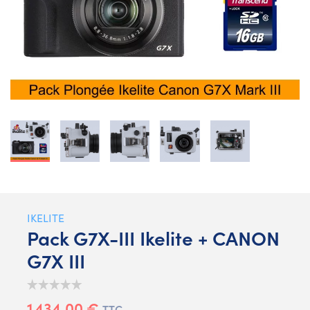
IKELITE
Pack G7X-III Ikelite + CANON
G7X III
1 434,00 €
TTC