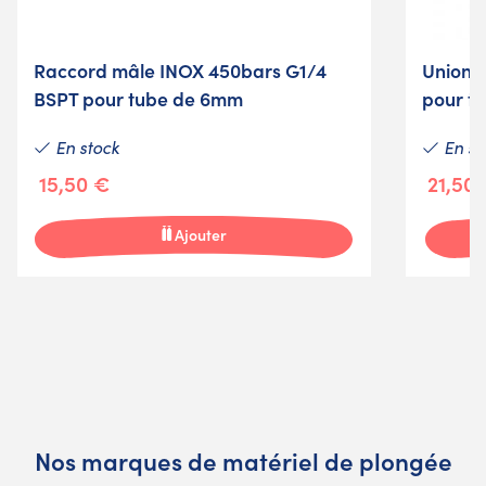
Raccord mâle INOX 450bars G1/4
Union d
BSPT pour tube de 6mm
pour t
En stock
En st
15,50 €
21,50
Ajouter
Nos marques de matériel de plongée