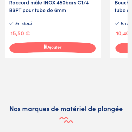
Raccord mâle INOX 450bars G1/4
Boucho
BSPT pour tube de 6mm
tube d
En stock
En st
15,50 €
10,40
Ajouter
Nos marques de matériel de plongée