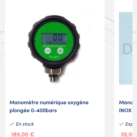
Manomètre numérique oxygène
Manomè
plongée 0-400bars
INOX d
En stock
Expéd
189,00 €
39,00