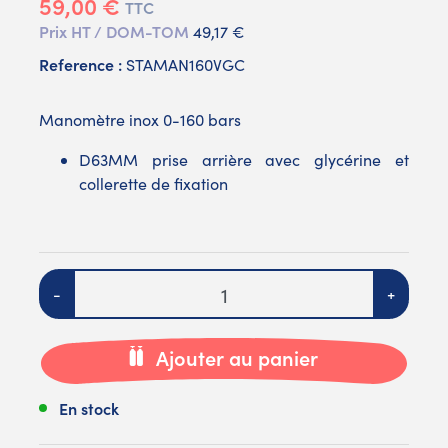
59,00 €
TTC
Prix HT / DOM-TOM
49,17 €
Reference :
STAMAN160VGC
Manomètre inox 0-160 bars
D63MM prise arrière avec glycérine et
collerette de fixation
Quantité
-
+
Ajouter au panier
En stock