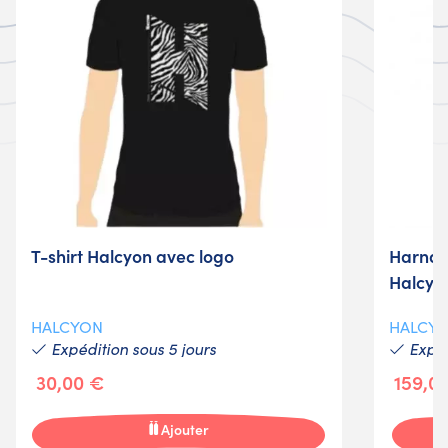
T-shirt Halcyon avec logo
Harnai
Halcyo
HALCYON
HALCY
Expédition sous 5 jours
Expéd
30,00 €
159,0
Ajouter