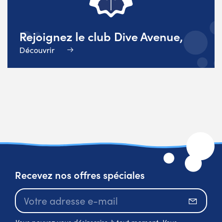
Rejoignez le club Dive Avenue,
Découvrir
Recevez nos offres spéciales
S’abo
Vous pouvez vous désinscrire à tout moment. Vous