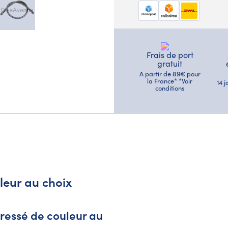
Frais de port
gratuit
A partir de 89€ pour
la France* *Voir
14 
conditions
uleur au choix
tressé de couleur au