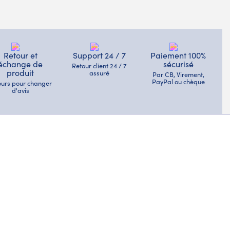
Retour et
Support 24 / 7
Paiement 100%
échange de
sécurisé
Retour client 24 / 7
produit
assuré
Par CB, Virement,
PayPal ou chèque
jours pour changer
d'avis