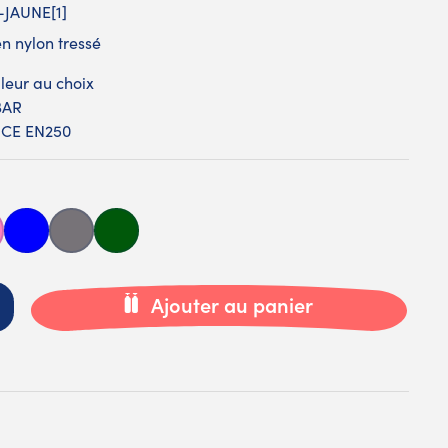
JAUNE[1]
en nylon tressé
uleur au choix
BAR
 CE EN250
se
Bleue
Carbone
Verte
Ajouter au panier