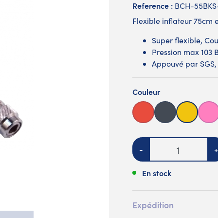
Reference :
BCH-55BKS-
Flexible inflateur 75cm 
Super flexible, Co
Pression max 103 
Appouvé par SGS,
Couleur
Rouge
Noir
Jaune
Ro
Quantité
-
+
En stock
Expédition