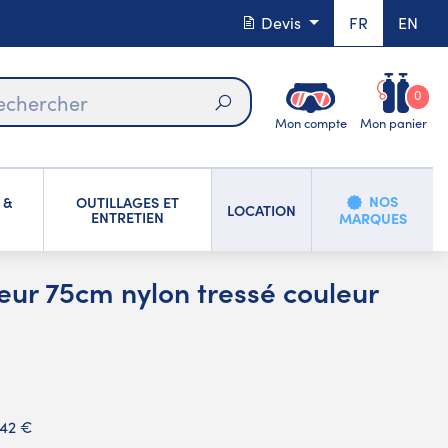
Devis
FR
EN
0
Mon compte
Mon panier
Rechercher
NOS
 &
OUTILLAGES ET
LOCATION
ENTRETIEN
MARQUES
ateur 75cm nylon tressé couleur
,42 €