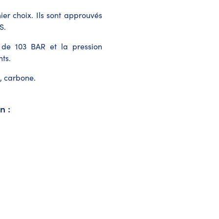
ier choix. Ils sont approuvés
S.
t de 103 BAR et la pression
nts.
e, carbone.
n :