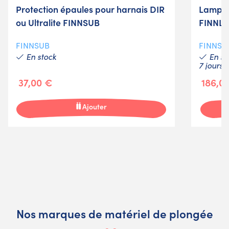
Protection épaules pour harnais DIR
Lampe 
ou Ultralite FINNSUB
FINNL
FINNSUB
FINNSU
En stock
En st
7 jours
37,00 €
186,0
Ajouter
Nos marques de matériel de plongée