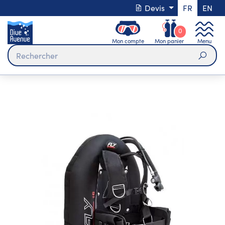
Devis
FR
EN
0
Mon compte
Mon panier
Menu
Rech