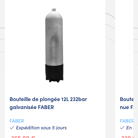
Bouteille de plongée 12L 232bar
Bouteil
galvanisée FABER
nue FA
FABER
FABER
Expédition sous 5 jours
En st
365,00 €
230,0