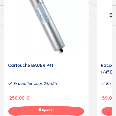
Cartouche BAUER P41
Raccor
1/4" B
Expédition sous 24/48h
En st
250,00 €
59,00
Ajouter