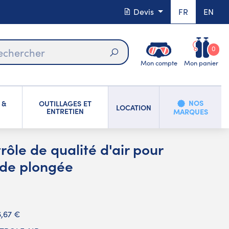
Devis
FR
EN
0
Mon compte
Mon panier
Rechercher
NOS
 &
OUTILLAGES ET
LOCATION
ENTRETIEN
MARQUES
rôle de qualité d'air pour
de plongée
6,67 €