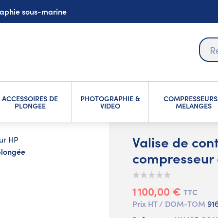
graphie sous-marine
ACCESSOIRES DE
PHOTOGRAPHIE &
COMPRESSEURS
PLONGEE
VIDEO
MELANGES
Valise de cont
ur HP
 plongée
compresseur 
1 100,00 €
TTC
Prix HT / DOM-TOM
91