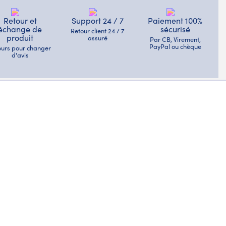
Retour et
Support 24 / 7
Paiement 100%
échange de
sécurisé
Retour client 24 / 7
produit
assuré
Par CB, Virement,
PayPal ou chèque
jours pour changer
d'avis