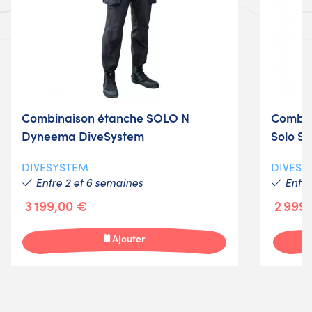
Combinaison étanche SOLO N
Combin
Dyneema DiveSystem
Solo S
DIVESYSTEM
DIVESY
Entre 2 et 6 semaines
Entre
3 199,00 €
2 999
Ajouter