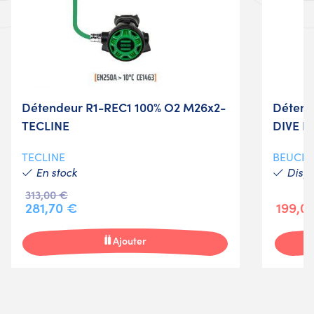
Détendeur R1-REC1 100% O2 M26x2-
Détend
TECLINE
DIVE 
TECLINE
BEUCH
En stock
Dispo
313,00 €
281,70 €
199,0
Ajouter