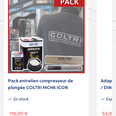
Pack entretien compresseur de
Adapta
plongée COLTRI MCH6 ICON
/ DIN
En stock
Expéd
119,00 €
54,00