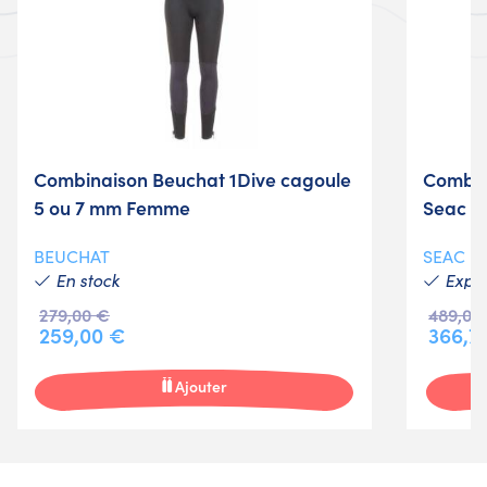
Combinaison Beuchat 1Dive cagoule
Combin
5 ou 7 mm Femme
Seac 
BEUCHAT
SEAC
En stock
Expéd
279,00 €
489,00
259,00 €
366,7
Ajouter