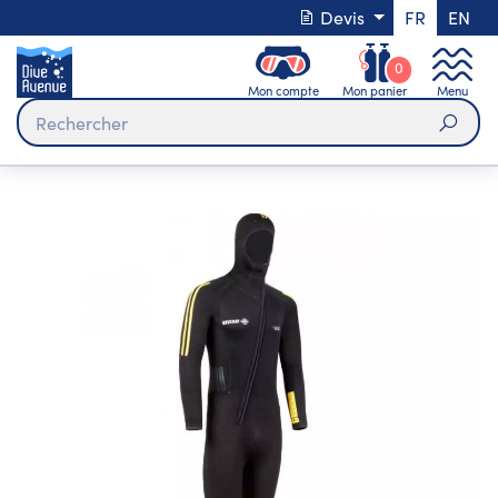
Devis
FR
EN
0
Mon compte
Mon panier
Menu
Rech