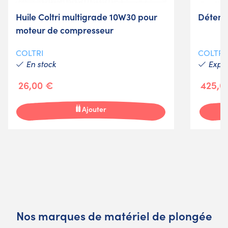
Huile Coltri multigrade 10W30 pour
Détend
moteur de compresseur
COLTRI
COLTRI
En stock
Expéd
26,00 €
425,0
Ajouter
Nos marques de matériel de plongée