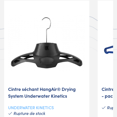
Cintre séchant HangAir® Drying
Cintre
System Underwater Kinetics
- pack 
Ruptu
UNDERWATER KINETICS
Rupture de stock