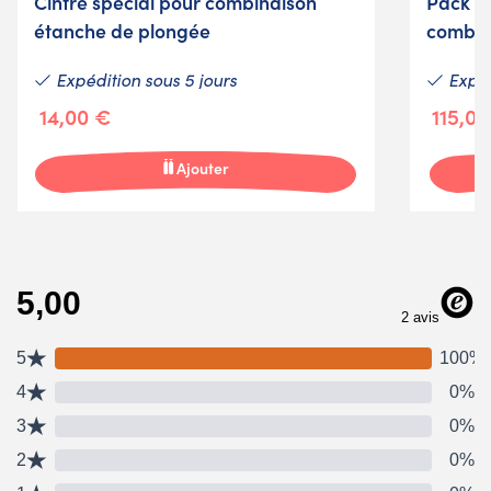
Cintre spécial pour combinaison
Pack cl
étanche de plongée
combin
Expédition sous 5 jours
Expéd
14,00 €
115,0
Ajouter