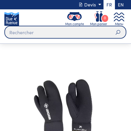
Devis
FR
EN
0
Mon compte
Mon panier
Menu
Rech