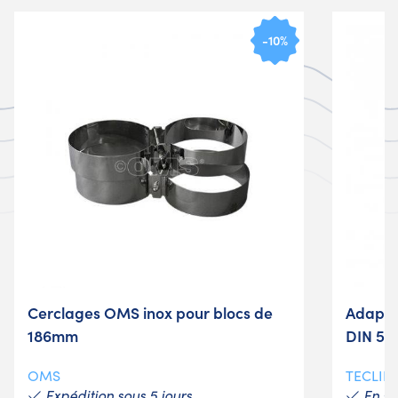
-10%
Cerclages OMS inox pour blocs de
Adapta
186mm
DIN 5/
OMS
TECLIN
Expédition sous 5 jours
En st