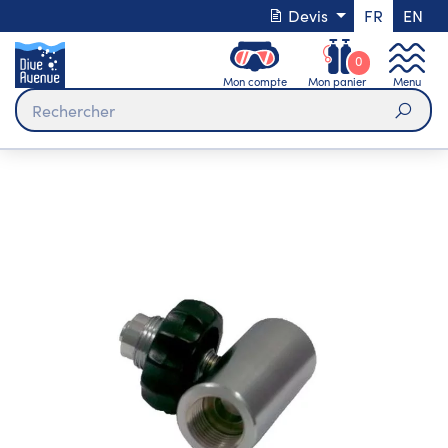
Devis
FR
EN
0
Mon compte
Mon panier
Menu
Rech