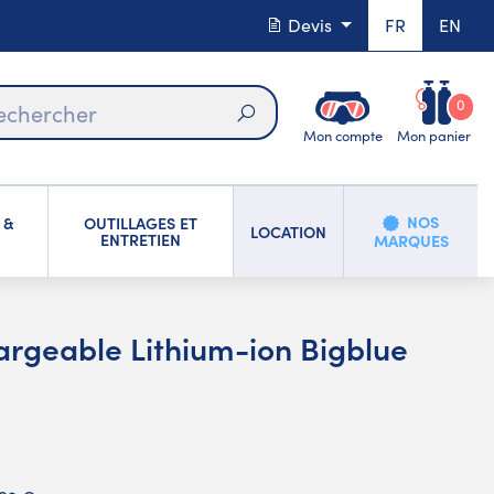
Devis
FR
EN
0
Mon compte
Mon panier
Rechercher
NOS
 &
OUTILLAGES ET
LOCATION
ENTRETIEN
MARQUES
argeable Lithium-ion Bigblue