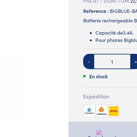
Prix HT / DOM-TOM
22
Reference :
BIGBLUE-BA
Batterie rechargeable B
Capacité de3.4A.
Pour phares Bigblue
Quantité
-
+
En stock
Expédition