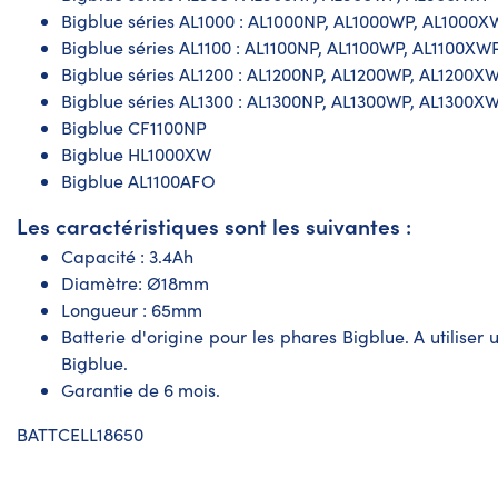
Bigblue séries AL1000 : AL1000NP, AL1000WP, AL1000
Bigblue séries AL1100 : AL1100NP, AL1100WP, AL1100XW
Bigblue séries AL1200 : AL1200NP, AL1200WP, AL1200X
Bigblue séries AL1300 : AL1300NP, AL1300WP, AL1300X
Bigblue CF1100NP
Bigblue HL1000XW
Bigblue AL1100AFO
Les caractéristiques sont les suivantes :
Capacité : 3.4Ah
Diamètre: Ø18mm
Longueur : 65mm
Batterie d'origine pour les phares Bigblue
. A utilise
Bigblue.
Garantie de 6 mois.
BATTCELL18650