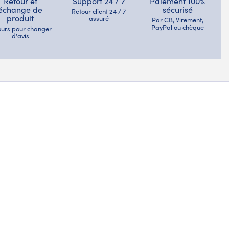
Retour et
Support 24 / 7
Paiement 100%
échange de
sécurisé
Retour client 24 / 7
produit
assuré
Par CB, Virement,
PayPal ou chèque
jours pour changer
d'avis