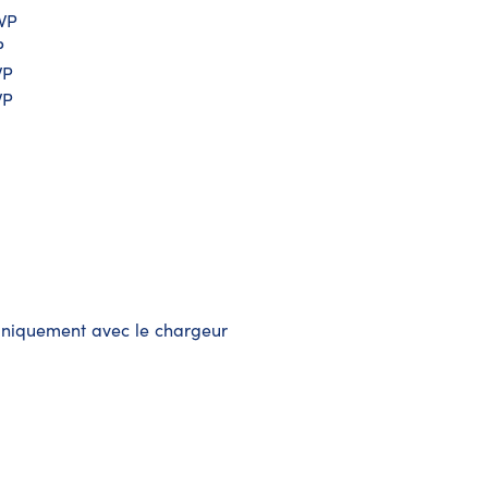
XWP
P
WP
WP
r uniquement avec le chargeur