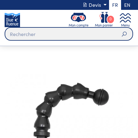
Devis
FR
EN
0
Mon compte
Mon panier
Menu
Rech