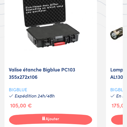
Valise étanche Bigblue PC103
Lampe 
355x272x106
AL1300
BIGBLUE
BIGBLU
Expédition 24h/48h
En st
105,00 €
175,0
Ajouter