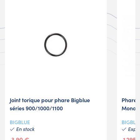
Joint torique pour phare Bigblue
Phare 
séries 900/1000/1100
Monole
BIGBLUE
BIGBLU
En stock
Expéd
3,90 €
1 295,