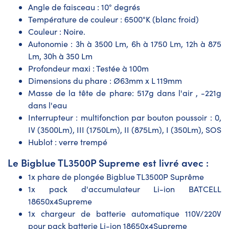
Angle de faisceau : 10° degrés
Température de couleur : 6500°K (blanc froid)
Couleur : Noire.
Autonomie : 3h à 3500 Lm, 6h à 1750 Lm, 12h à 875
Lm, 30h à 350 Lm
Profondeur maxi : Testée à 100m
Dimensions du phare : Ø63mm x L 119mm
Masse de la tête de phare: 517g dans l'air , -221g
dans l'eau
Interrupteur : multifonction par bouton poussoir : 0,
IV (3500Lm), III (1750Lm), II (875Lm), I (350Lm), SOS
Hublot : verre trempé
Le Bigblue TL3500P Supreme est livré avec :
1x phare de plongée Bigblue TL3500P Suprême
1x pack d'accumulateur Li-ion BATCELL
18650x4Supreme
1x chargeur de batterie automatique 110V/220V
pour pack batterie Li-ion 18650x4Supreme