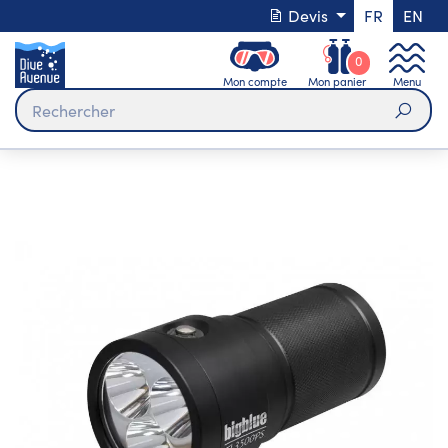
Devis
FR
EN
0
Mon compte
Mon panier
Menu
Rech