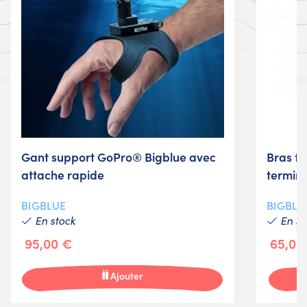
Gant support GoPro® Bigblue avec
Bras f
attache rapide
termin
BIGBLUE
BIGBLU
En stock
En st
95,00 €
65,00
Ajouter