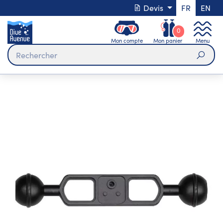
Devis
FR
EN
0
Mon compte
Mon panier
Menu
Rech