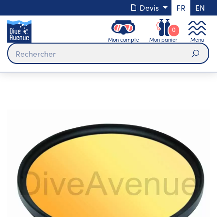
Devis
FR
EN
0
Mon compte
Mon panier
Menu
Rech