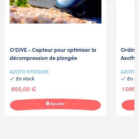
O'DIVE - Capteur pour optimiser la
Ordina
décompression de plongée
Azoth 
AZOTH SYSTEMS
AZOTH 
En stock
En st
850,00 €
1 095
Ajouter