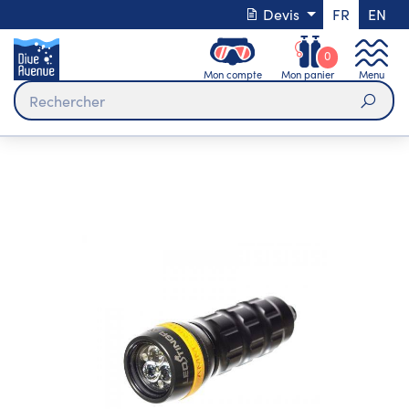
Devis
FR
EN
0
Mon compte
Mon panier
Menu
Rech