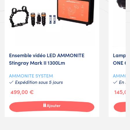
Ensemble vidéo LED AMMONITE
Lampe 
Stingray Mark II 1300Lm
ONE 6°
AMMONITE SYSTEM
AMMON
Expédition sous 5 jours
En st
499,00 €
145,0
Ajouter