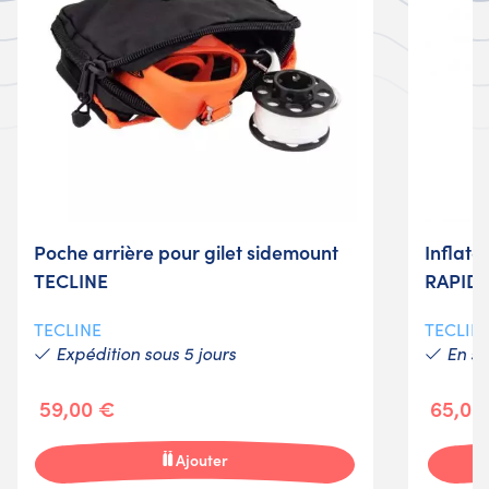
Poche arrière pour gilet sidemount
Inflat
TECLINE
RAPIDE
TECLINE
TECLIN
Expédition sous 5 jours
En st
59,00 €
65,00
Ajouter