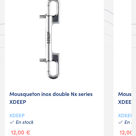
Mousqueton inox double Nx series
Mousqu
XDEEP
XDEEP
XDEEP
XDEEP
En stock
En st
12,00 €
12,00